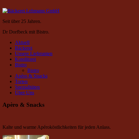
Seit über 25 Jahren.
Dr Dorfbeck mit Bistro.
Aktuell
Bäckerei
Unsere Lieferanten
Konditorei
Bistro
Bistro
Apèro & Snacks
Torten
Spezialitäten
Über Uns
Apèro & Snacks
Kalte und warme Apéroköstlichkeiten für jeden Anlass.