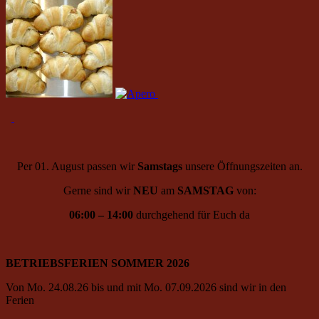
Per 01. August passen wir
Samstags
unsere Öffnungszeiten an.
Gerne sind wir
NEU
am
SAMSTAG
von:
06:00 – 14:00
durchgehend für Euch da
BETRIEBSFERIEN SOMMER 2026
Von Mo. 24.08.26 bis und mit Mo. 07.09.2026 sind wir in den
Ferien